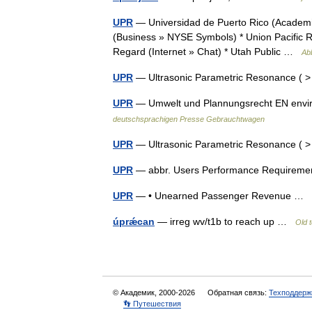
UPR
— Universidad de Puerto Rico (Academic 
(Business » NYSE Symbols) * Union Pacific R
Regard (Internet » Chat) * Utah Public …
Abb
UPR
— Ultrasonic Parametric Resonance ( >
UPR
— Umwelt und Plannungsrecht EN envir
deutschsprachigen Presse Gebrauchtwagen
UPR
— Ultrasonic Parametric Resonance ( >
UPR
— abbr. Users Performance Require
UPR
— • Unearned Passenger Revenue …
úprǽcan
— irreg wv/t1b to reach up …
Old 
© Академик, 2000-2026
Обратная связь:
Техподдерж
👣 Путешествия