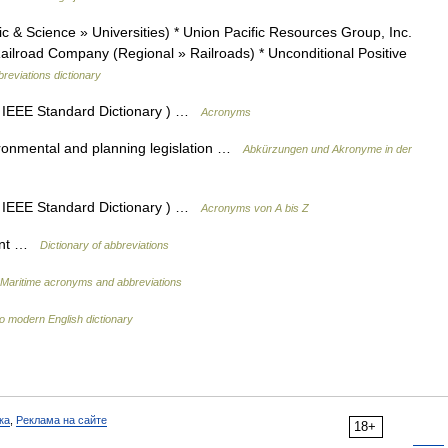
& Science » Universities) * Union Pacific Resources Group, Inc.
ailroad Company (Regional » Railroads) * Unconditional Positive
reviations dictionary
 IEEE Standard Dictionary ) …
Acronyms
onmental and planning legislation …
Abkürzungen und Akronyme in der
 IEEE Standard Dictionary ) …
Acronyms von A bis Z
ment …
Dictionary of abbreviations
Maritime acronyms and abbreviations
to modern English dictionary
ка
,
Реклама на сайте
18+