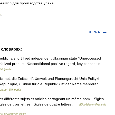
реактор
для
производства
урана
11
.
UPRRA
 словарях:
ublic, a short lived independent Ukrainian state *Unprocessed
ialized product. *Unconditional positive regard, key concept in
Wikipedia
net: die Zeitschrift Umwelt und Planungsrecht Unia Polityki
République, ( Union für die Republik ) ist der Name mehrerer
eutsch Wikipedia
s différents sujets et articles partageant un même nom. Sigles
igles de trois lettres Sigles de quatre lettres …
Wikipédia en Français
čnik hrvatskoga jezika