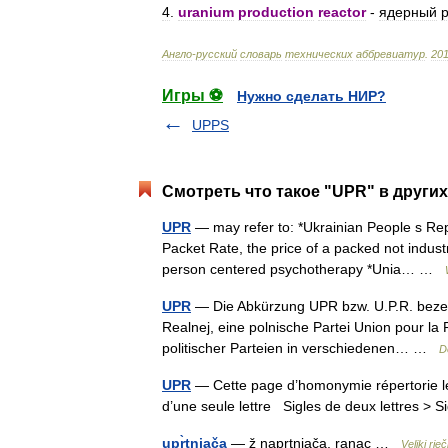
4
.
uranium
production
reactor
-
ядерный
Англо
-
русский
словарь
технических
аббревиатур
.
20
Игры ⚽
Нужно сделать НИР?
UPPS
Смотреть что такое "UPR" в других
UPR
— may refer to: *Ukrainian People s Rep
Packet Rate, the price of a packed not industr
person centered psychotherapy *Unia… …
UPR
— Die Abkürzung UPR bzw. U.P.R. bezeich
Realnej, eine polnische Partei Union pour la 
politischer Parteien in verschiedenen… …
D
UPR
— Cette page d’homonymie répertorie le
d’une seule lettre Sigles de deux lettres > S
upr̀tnjača
— ž naprtnjača, ranac …
Veliki rje