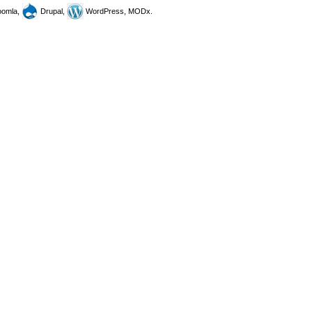
omla,
Drupal,
WordPress, MODx.