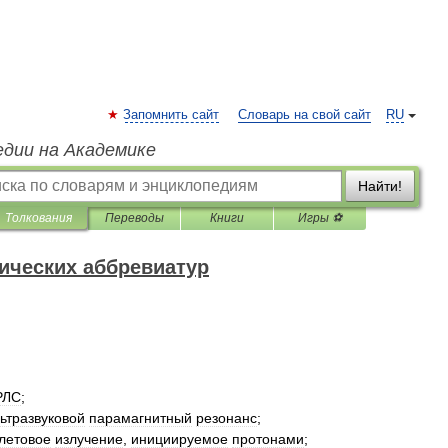
Запомнить сайт
Словарь на свой сайт
RU
едии на Академике
Найти!
Толкования
Переводы
Книги
Игры ⚽
нических аббревиатур
РЛС
;
ьтразвуковой
парамагнитный
резонанс
;
летовое
излучение
,
инициируемое
протонами
;